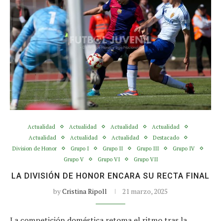
Actualidad
Actualidad
Actualidad
Actualidad
Actualidad
Actualidad
Actualidad
Destacado
Division de Honor
Grupo I
Grupo II
Grupo III
Grupo IV
Grupo V
Grupo VI
Grupo VII
LA DIVISIÓN DE HONOR ENCARA SU RECTA FINAL
by
Cristina Ripoll
21 marzo, 2025
La competición doméstica retoma el ritmo tras la