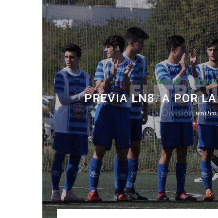
Destacado
Grupo V
PREVIA LN8. A POR L
written