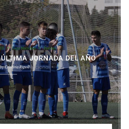
III
Liga Nacional
Previas
A ÚLTIMA JORNADA DEL AÑO
 by
Cristina Ripoll