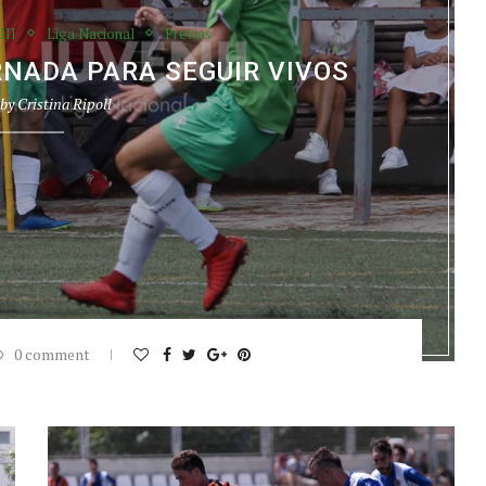
III
Liga Nacional
Previas
RNADA PARA SEGUIR VIVOS
 by
Cristina Ripoll
0 comment