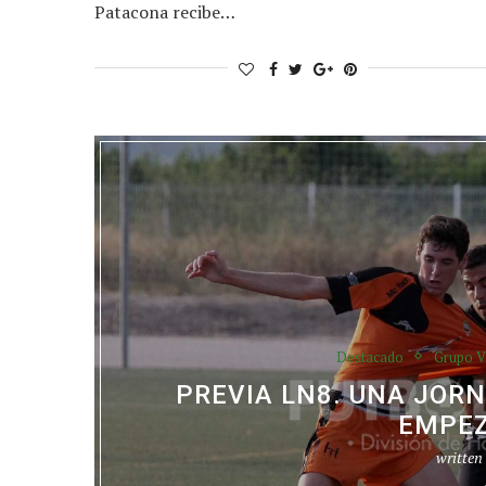
Patacona recibe…
Destacado
Grupo V
PREVIA LN8. UNA JOR
EMPEZ
written