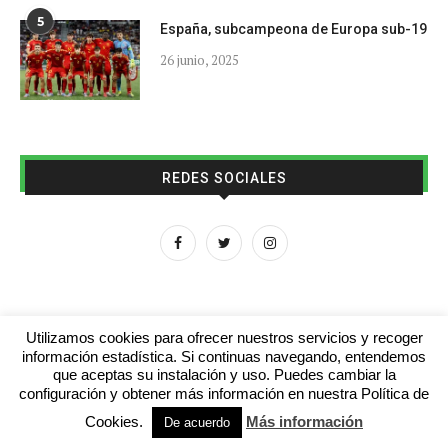
5
España, subcampeona de Europa sub-19
26 junio, 2025
REDES SOCIALES
Utilizamos cookies para ofrecer nuestros servicios y recoger
información estadística. Si continuas navegando, entendemos
que aceptas su instalación y uso. Puedes cambiar la
Aviso legal
Contacto
Colabora con nosotros
configuración y obtener más información en nuestra Política de
Cookies.
Más información
© 2016 - futboljuvenil.es
De acuerdo