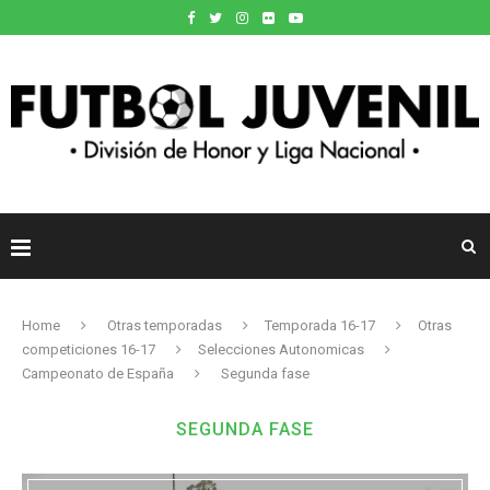
Home
Otras temporadas
Temporada 16-17
Otras
competiciones 16-17
Selecciones Autonomicas
Campeonato de España
Segunda fase
SEGUNDA FASE