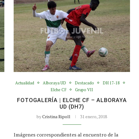
Actualidad
Alboraya UD
Destacado
DH 17-18
Elche CF
Grupo VII
A
FOTOGALERÍA | ELCHE CF – ALBORAYA
UD (DH7)
by
Cristina Ripoll
31 enero, 2018
Imágenes correspondientes al encuentro de la