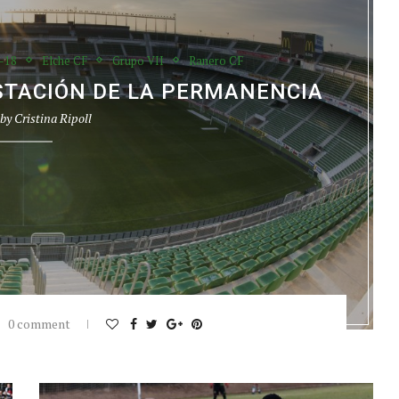
-18
Elche CF
Grupo VII
Ranero CF
STACIÓN DE LA PERMANENCIA
 by
Cristina Ripoll
0 comment