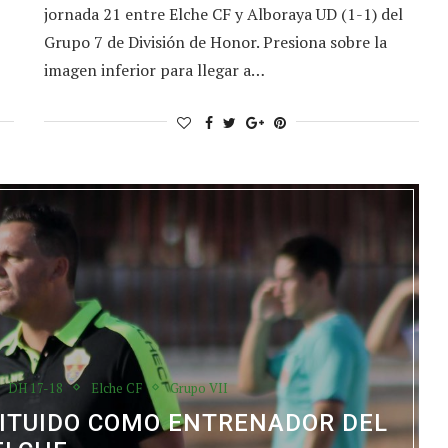
jornada 21 entre Elche CF y Alboraya UD (1-1) del
Grupo 7 de División de Honor. Presiona sobre la
imagen inferior para llegar a…
DH 17-18
Elche CF
Grupo VII
ITUIDO COMO ENTRENADOR DEL