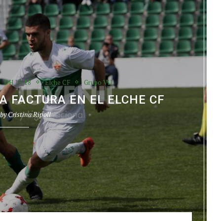
DH 17-18
Elche CF
Grupo VII
 FACTURA EN EL ELCHE CF
 by
Cristina Ripoll