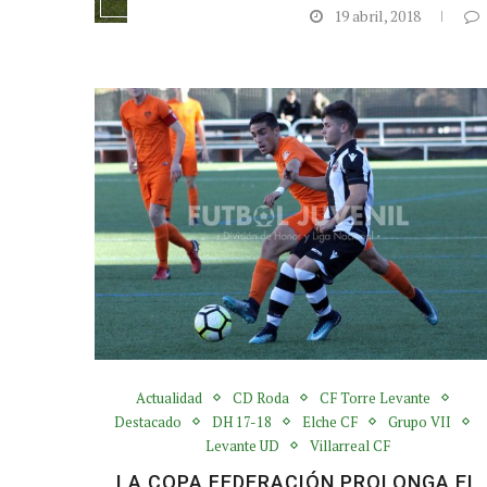
19 abril, 2018
Actualidad
CD Roda
CF Torre Levante
Destacado
DH 17-18
Elche CF
Grupo VII
Levante UD
Villarreal CF
LA COPA FEDERACIÓN PROLONGA EL