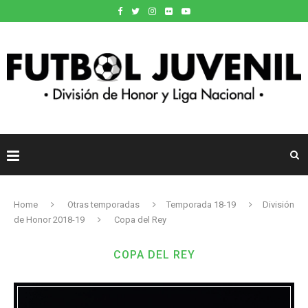
Home
Otras temporadas
Temporada 18-19
División
de Honor 2018-19
Copa del Rey
COPA DEL REY