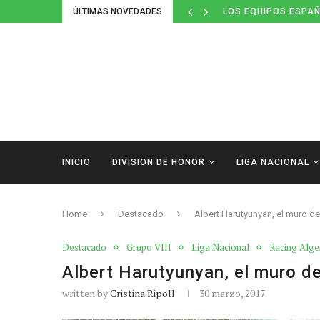
ÚLTIMAS NOVEDADES
LOS EQUIPOS ESPAÑ
INICIO
DIVISION DE HONOR
LIGA NACIONAL
Home
Destacado
Albert Harutyunyan, el muro d
Destacado
Grupo VIII
Liga Nacional
Racing Alg
Albert Harutyunyan, el muro d
written by
Cristina Ripoll
30 marzo, 2017