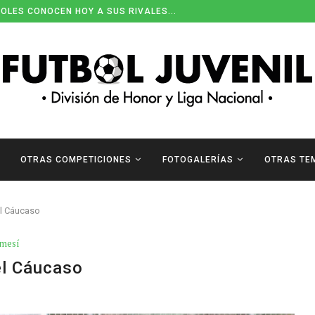
OLES CONOCEN HOY A SUS RIVALES...
OTRAS COMPETICIONES
FOTOGALERÍAS
OTRAS TE
el Cáucaso
emesí
el Cáucaso