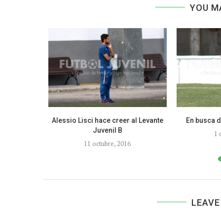
YOU M
vo, rachas
Alessio Lisci hace creer al Levante
En busca d
Juvenil B
1 
2
11 octubre, 2016
LEAVE