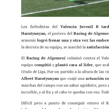
Los futbolistas del
Valencia Juvenil B tar
Harutyunyan
, el portero del
Racing de Algeme
armenio
logró frenar una y otra vez las embes
la derrota de su equipo, se marchó la
satisfacción
El
Racing de Algemesí
culminó contra el Vale
equipo
compitió
y
plantó
cara al líder
, que aca
título de Liga. Fue un partido a la altura de las 
Albert Harutyunyan
que cuajó una
actuación s
marchas del campo con un sabor agridulce, pero a 
increíble, y al fin y al cabo te quedas con eso. To
Difícil pero a punto de conseguir estuvo el 