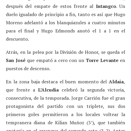
después del empate de estos frente al
Intangco
. Un
duelo igualado de principio a fin, tanto es así que Hugo
Moreno adelantó a los blanquiazules a cuatro minutos
para el final y Hugo Edmonds anotó el 1 a 1 en el
descuento.
Atrás, en la pelea por la División de Honor, se queda el
San José
que empató a cero con un
Torre Levante
en
puestos de descenso.
En la zona baja destaca el buen momento del
Aldaia
,
que frente a
L’Alcudia
celebró la segunda victoria,
consecutiva, de la temporada. Jorge Carrión fue el gran
protagonista del partido con un triplete, sus dos
primeros goles permitieron a los locales voltear la
tempranera diana de Kilian Muñoz (3’), que también
anotaría en el arranque del segundo acto (3-2). Antes