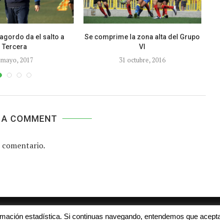
agordo da el salto a
Se comprime la zona alta del Grupo
E
Tercera
VI
 mayo, 2017
31 octubre, 2016
 A COMMENT
 comentario.
Aviso legal
Contacto
Colabora con nosotros
ormación estadística. Si continuas navegando, entendemos que acepta