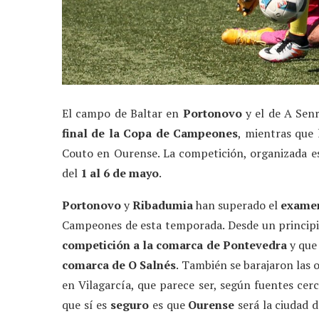
El campo de Baltar en
Portonovo
y el de A Sen
final de la Copa de Campeones
, mientras que 
Couto en Ourense. La competición, organizada es
del
1 al 6 de mayo
.
Portonovo
y
Ribadumia
han superado el
examen
Campeones de esta temporada. Desde un principio,
competición a la comarca de Pontevedra
y que
comarca de O Salnés
. También se barajaron las 
en Vilagarcía, que parece ser, según fuentes cer
que sí es
seguro
es que
Ourense
será la ciudad 