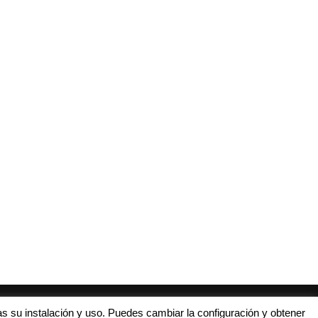
l Sevilla Este estrena un conocido
CRÓNICA | El Valencia se adela
cuerpo técnico
la...
4 julio, 2017
13 mayo, 2018
s su instalación y uso. Puedes cambiar la configuración y obtener