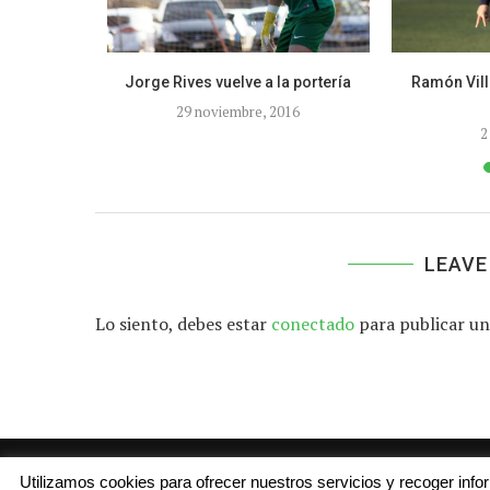
eal anima la
Jorge Rives vuelve a la portería
Ramón Vill
29 noviembre, 2016
8
2
LEAVE
Lo siento, debes estar
conectado
para publicar un
Utilizamos cookies para ofrecer nuestros servicios y recoger inf