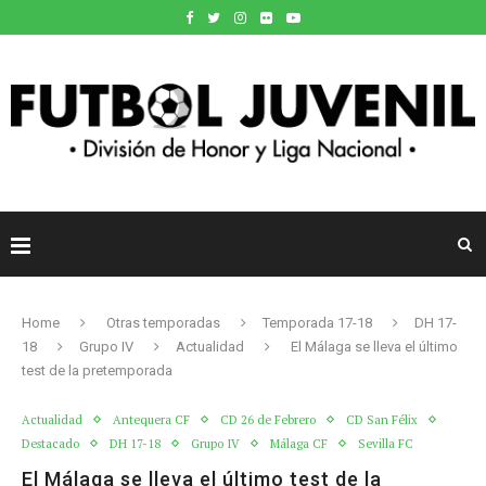
Home
Otras temporadas
Temporada 17-18
DH 17-
18
Grupo IV
Actualidad
El Málaga se lleva el último
test de la pretemporada
Actualidad
Antequera CF
CD 26 de Febrero
CD San Félix
Destacado
DH 17-18
Grupo IV
Málaga CF
Sevilla FC
El Málaga se lleva el último test de la