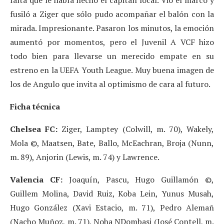
falta que le había hecho el capitán local. Vio el marco y
fusiló a Ziger que sólo pudo acompañar el balón con la
mirada. Impresionante. Pasaron los minutos, la emoción
aumentó por momentos, pero el Juvenil A VCF hizo
todo bien para llevarse un merecido empate en su
estreno en la UEFA Youth League. Muy buena imagen de
los de Angulo que invita al optimismo de cara al futuro.
Ficha técnica
Chelsea FC:
Ziger, Lamptey (Colwill, m. 70), Wakely,
Mola ©, Maatsen, Bate, Ballo, McEachran, Broja (Nunn,
m. 89), Anjorin (Lewis, m. 74) y Lawrence.
Valencia CF:
Joaquín, Pascu, Hugo Guillamón ©,
Guillem Molina, David Ruiz, Koba Lein, Yunus Musah,
Hugo González (Xavi Estacio, m. 71), Pedro Alemañ
(Nacho Muñoz, m. 71), Noha NDombasi (José Contell, m.