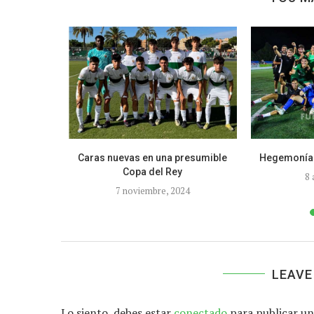
lete extra...
Caras nuevas en una presumible
Hegemonía d
Copa del Rey
8 
7 noviembre, 2024
LEAVE
Lo siento, debes estar
conectado
para publicar un