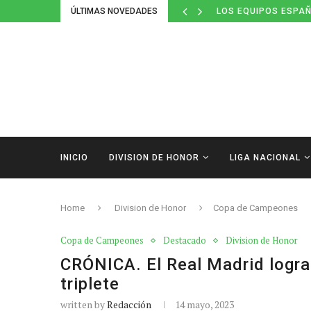
ÚLTIMAS NOVEDADES
LOS EQUIPOS ESPAÑ
INICIO
DIVISION DE HONOR
LIGA NACIONAL
Home
Division de Honor
Copa de Campeones
Copa de Campeones
Destacado
Division de Honor
CRÓNICA. El Real Madrid logra e
triplete
written by
Redacción
14 mayo, 2023