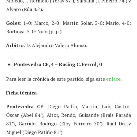
Moledo, J. Hermelo (Yeray 57’), Saldaña (J. Piñeiro 74’) y
Álvaro (Rúa 45’).
Goles:
1-0: Marco, 2-0: Martín Solar, 3-0: Mario, 4-0:
Borboya, 5-0: Nico (p. p.)
Árbitro:
D. Alejandro Valero Alonso.
Pontevedra CF, 4 – Racing C. Ferrol, 0
Para leer la crónica de este partido, siga este
enlace
.
Ficha técnica
Pontevedra CF:
Diego Padín, Martín, Luís Castro,
Óscar (Abel 84’), Aitor, Rendo, Guisande (Brais Parada
81’), Garrido, Rodrigo (Eloy Ferreiro 70’), Raúl Diz y
Miguel (Diego Patiño 81’)