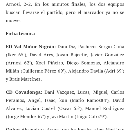
Arnosi, 2-2. En los minutos finales, los dos equipos
buscan llevarse el partido, pero el marcador ya no se
mueve.
Ficha técnica
ED Val Miñor Nigrán:
Dani Diz, Pacheco, Sergio Cuña
(Iker 65′), David Ares, Jovan Bajcetic, Javier González
(Arnosi 62′), Xoel Piñeiro, Diego Somozas, Alejandro
Millán (Guillermo Pérez 69′), Alejandro Davila (Adri 69′)
y Brais Martínez.
CD Covadonga:
Dani Vazquez, Lucas, Miguel, Carlos
Peramos, Angel, Isaac, kun (Mario Ramos84′), David
Alvarez, Lucian Costel (Oscar 55′), Manuel Rodriguez
(Jorge Mendez 67′) y Javi Martin (Iñigo Coto79′).
Goles:
Alejandro y Arnosi por los locales y Javi Martín y