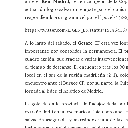
ante el
Real Madrid
, recién campeón de la Cop
actuación logró salvar un empate para el conjun
respondiendo a un gran nivel por el “pucela” (2-2)
https://twitter.com/LIGEN_ES/status/15185415
A lo largo del sábado, el
Getafe
CF esta vez logr
importante por consolidar la permanencia. El p
cuadro azulón, que gracias a varias intervencion
el tiempo de descanso. El encuentro tras los 90 m
local en el sur de la región madrileña (2-1), c
encuentro ante el Burgos CF, por su parte, la Cul
jornada al líder, el Atlético de Madrid.
La goleada en la provincia de Badajoz dada por
extraño derbi en un escenario atípico pero apetec
salvación asegurada, y marcándose una de las me
lucha por evitar el descenso a final de temporada.