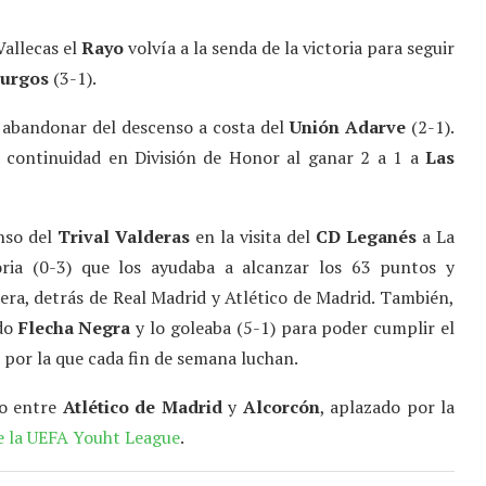
Vallecas el
Rayo
volvía a la senda de la victoria para seguir
urgos
(3-1).
 abandonar del descenso a costa del
Unión
Adarve
(2-1).
a continuidad en División de Honor al ganar 2 a 1 a
Las
nso del
Trival Valderas
en la visita del
CD Leganés
a La
oria (0-3) que los ayudaba a alcanzar los 63 puntos y
uera, detrás de Real Madrid y Atlético de Madrid. También,
ido
Flecha Negra
y lo goleaba (5-1) para poder cumplir el
a por la que cada fin de semana luchan.
do entre
Atlético de Madrid
y
Alcorcón
, aplazado por la
e la UEFA Youht League
.