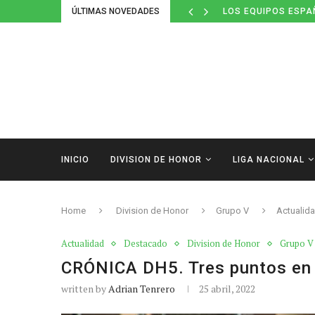
ÚLTIMAS NOVEDADES
LOS EQUIPOS ESPA
INICIO
DIVISION DE HONOR
LIGA NACIONAL
Home
Division de Honor
Grupo V
Actualid
Actualidad
Destacado
Division de Honor
Grupo V
CRÓNICA DH5. Tres puntos en j
written by
Adrian Tenrero
25 abril, 2022