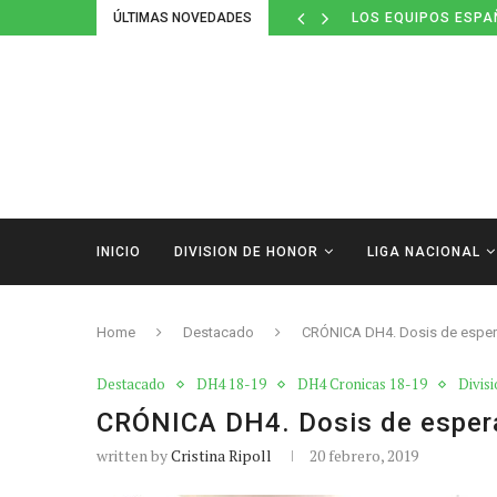
LOS EQUIPOS ESPA
ÚLTIMAS NOVEDADES
DEFINIDOS LOS CAL
INICIO
DIVISION DE HONOR
LIGA NACIONAL
Home
Destacado
CRÓNICA DH4. Dosis de espera
Destacado
DH4 18-19
DH4 Cronicas 18-19
Divis
CRÓNICA DH4. Dosis de espera
written by
Cristina Ripoll
20 febrero, 2019