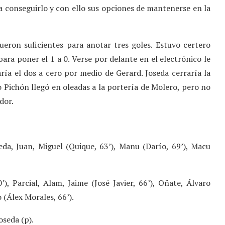
a conseguirlo y con ello sus opciones de mantenerse en la
eron suficientes para anotar tres goles. Estuvo certero
para poner el 1 a 0. Verse por delante en el electrónico le
aría el dos a cero por medio de Gerard. Joseda cerraría la
ro Pichón llegó en oleadas a la portería de Molero, pero no
dor.
eda, Juan, Miguel (Quique, 63’), Manu (Darío, 69’), Macu
), Parcial, Alam, Jaime (José Javier, 66’), Oñate, Álvaro
 (Álex Morales, 66’).
oseda (p).