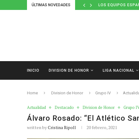
ÚLTIMAS NOVEDADES
DEFINIDOS LOS CAL
INICIO
DIVISION DE HONOR
LIGA NACIONAL
Home
Division de Honor
Grupo IV
Actualid
Actualidad
Destacado
Division de Honor
Grupo I
Álvaro Rosado: “El Atlético S
written by
Cristina Ripoll
20 febrero, 2021