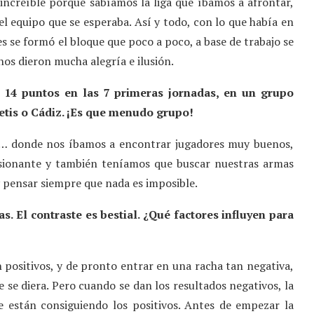
creíble porque sabíamos la liga que íbamos a afrontar,
l equipo que se esperaba. Así y todo, con lo que había en
res se formó el bloque que poco a poco, a base de trabajo se
nos dieron mucha alegría e ilusión.
 14 puntos en las 7 primeras jornadas, en un grupo
etis o Cádiz. ¡Es que menudo grupo!
rte… donde nos íbamos a encontrar jugadores muy buenos,
usionante y también teníamos que buscar nuestras armas
y pensar siempre que nada es imposible.
as. El contraste es bestial. ¿Qué factores influyen para
n positivos, y de pronto entrar en una racha tan negativa,
e se diera. Pero cuando se dan los resultados negativos, la
 están consiguiendo los positivos. Antes de empezar la