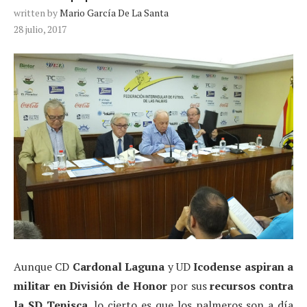
written by
Mario García De La Santa
28 julio, 2017
Aunque CD
Cardonal Laguna
y UD
Icodense aspiran a
militar en División de Honor
por sus
recursos contra
la SD Tenisca
, lo cierto es que los palmeros son a día