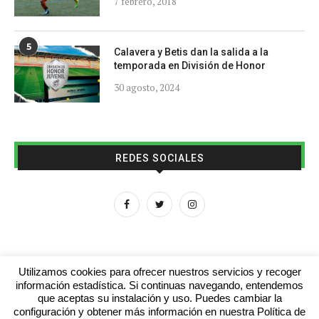
7 febrero, 2018
5
Calavera y Betis dan la salida a la
temporada en División de Honor
30 agosto, 2024
REDES SOCIALES
Utilizamos cookies para ofrecer nuestros servicios y recoger
información estadística. Si continuas navegando, entendemos
que aceptas su instalación y uso. Puedes cambiar la
Aviso legal
Contacto
Colabora con nosotros
configuración y obtener más información en nuestra Política de