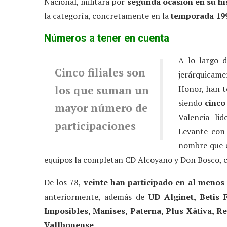
Nacional, militará por
segunda ocasión en su hi
la categoría, concretamente en la
temporada 19
Números a tener en cuenta
A lo largo 
Cinco filiales son
jerárquicam
los que
suman un
Honor, han 
siendo
cinco
mayor número de
Valencia lid
participaciones
Levante con 
nombre que e
equipos la completan CD Alcoyano y Don Bosco, c
De los 78,
veinte
han participado en al menos
anteriormente, además de
UD Alginet, Betis 
Imposibles, Manises, Paterna, Plus Xàtiva, R
Vallbonense
.