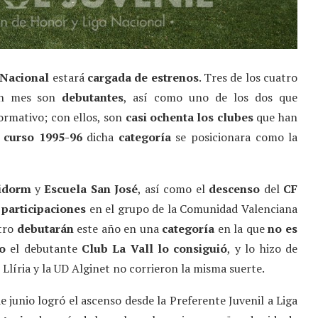
 Nacional
estará
cargada de estrenos
. Tres de los cuatro
un mes son
debutantes
, así como uno de los dos que
ormativo; con ellos, son
casi ochenta los clubes
que han
l
curso 1995-96
dicha
categoría
se posicionara como la
idorm
y
Escuela San José
, así como el
descenso
del
CF
participaciones
en el grupo de la Comunidad Valenciana
atro
debutarán
este año en una
categoría
en la que
no es
o
el debutante
Club La Vall lo consiguió
, y lo hizo de
Llíria y la UD Alginet no corrieron la misma suerte.
e junio logró el ascenso desde la Preferente Juvenil a Liga