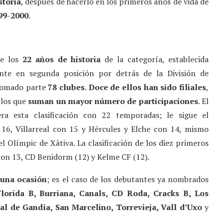
storia
, después de hacerlo en los primeros años de vida de
99-2000
.
de los
22 años de historia
de la categoría, establecida
ente en segunda posición por detrás de la División de
tomado parte
78 clubes
.
Doce de ellos han sido filiales
,
los que
suman un mayor número de participaciones
. El
era esta clasificación con 22 temporadas; le sigue el
16, Villarreal con 15 y Hércules y Elche con 14, mismo
l Olímpic de Xàtiva. La clasificación de los diez primeros
on 13, CD Benidorm (12) y Kelme CF (12).
 una ocasión
; es el caso de los debutantes ya nombrados
Florida B, Burriana, Canals, CD Roda, Cracks B, Los
eal de Gandía, San Marcelino, Torrevieja, Vall d’Uxo
y