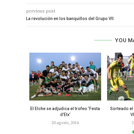
previous post
La revolución en los banquillos del Grupo VII
YOU M
o primer
El Elche se adjudica el trofeo ‘Festa
Sorteado el
nidorm
d’Elx’
VI
20
20 agosto, 2016
2