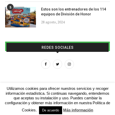
5
Estos son los entrenadores de los 114
equipos de División de Honor
28 agosto, 2024
REDES SOCIALES
Utilizamos cookies para ofrecer nuestros servicios y recoger
información estadística. Si continuas navegando, entendemos
que aceptas su instalación y uso. Puedes cambiar la
Aviso legal
Contacto
Colabora con nosotros
configuración y obtener más información en nuestra Política de
Cookies.
Más información
© 2016 - futboljuvenil.es
De acuerdo