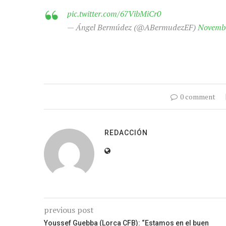
pic.twitter.com/67VibMiCr0
— Ángel Bermúdez (@ABermudezEF)
Novembe
0 comment
REDACCIÓN
previous post
Youssef Guebba (Lorca CFB): “Estamos en el buen