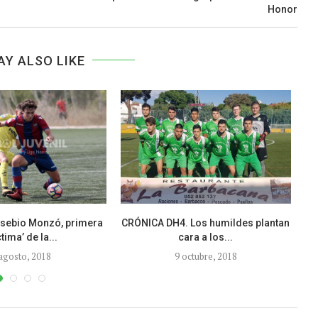
Honor
AY ALSO LIKE
usebio Monzó, primera
CRÓNICA DH4. Los humildes plantan
ctima’ de la...
cara a los...
agosto, 2018
9 octubre, 2018