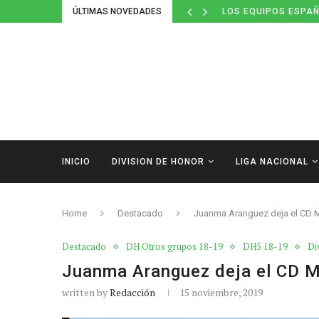
ÚLTIMAS NOVEDADES
LOS EQUIPOS ESPAÑ
INICIO
DIVISION DE HONOR
LIGA NACIONAL
Home
Destacado
Juanma Aranguez deja el CD 
Destacado
DH Otros grupos 18-19
DH5 18-19
Di
Juanma Aranguez deja el CD 
written by
Redacción
15 noviembre, 2019