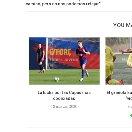
camino, pero no nos podemos relajar”
YOU M
 Campeones
La lucha por las Copas más
El granota E
codiciadas
‘ví
18 marzo, 2020
6 