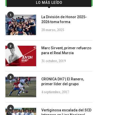
LO MÁS LEÍDO
1
La División de Honor 2025-
2026 toma forma
28 marzo, 2025
2
Marc Sirvent, primer refuerzo
para el Real Murcia
31 octubre, 2019
3
CRONICA DH7 | El Ranero,
primer líder del grupo
4 septiembre, 2017
4
Vertiginosa escalada del SCD