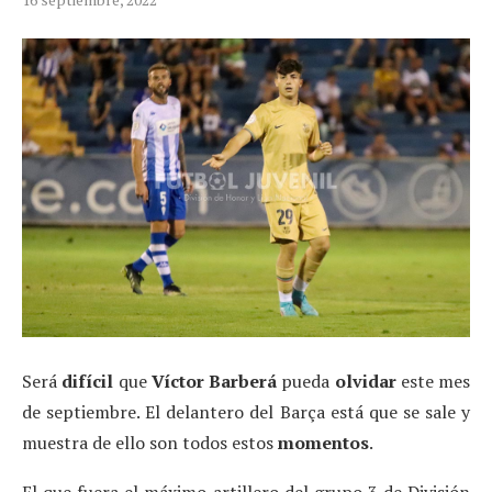
Será
difícil
que
Víctor Barberá
pueda
olvidar
este mes
de septiembre. El delantero del Barça está que se sale y
muestra de ello son todos estos
momentos
.
El que fuera el máximo artillero del grupo 3 de División