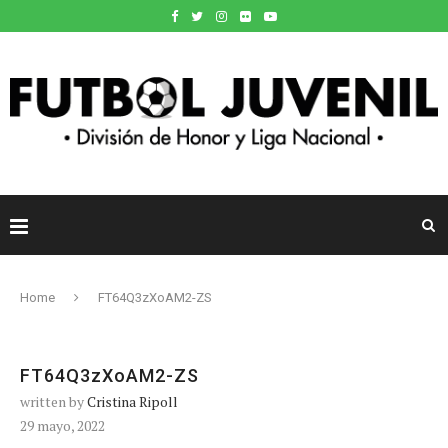
Home
FT64Q3zXoAM2-ZS
FT64Q3zXoAM2-ZS
written by
Cristina Ripoll
29 mayo, 2022