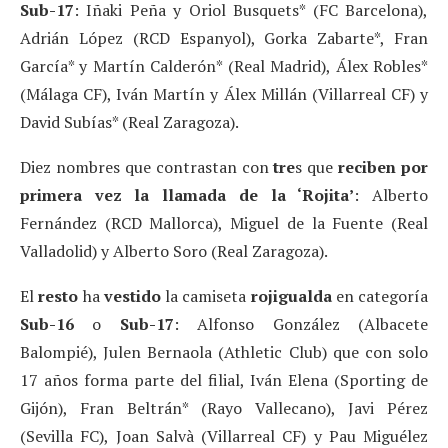
Sub-17
: Iñaki Peña y Oriol Busquets* (FC Barcelona),
Adrián López (RCD Espanyol), Gorka Zabarte*, Fran
García* y Martín Calderón* (Real Madrid), Álex Robles*
(Málaga CF), Iván Martín y Álex Millán (Villarreal CF) y
David Subías* (Real Zaragoza).
Diez nombres que contrastan con
tre
s que
reciben por
primera vez la llamada de la ‘Rojita’
: Alberto
Fernández (RCD Mallorca), Miguel de la Fuente (Real
Valladolid) y Alberto Soro (Real Zaragoza).
El
resto
ha
vestido
la camiseta
rojigualda
en categoría
Sub-16
o
Sub-17
: Alfonso González (Albacete
Balompié), Julen Bernaola (Athletic Club) que con solo
17 años forma parte del filial, Iván Elena (Sporting de
Gijón), Fran Beltrán* (Rayo Vallecano), Javi Pérez
(Sevilla FC), Joan Salvà (Villarreal CF) y Pau Miguélez