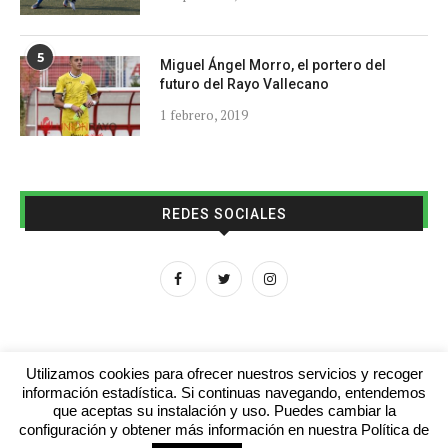
5
Miguel Ángel Morro, el portero del
futuro del Rayo Vallecano
1 febrero, 2019
REDES SOCIALES
Utilizamos cookies para ofrecer nuestros servicios y recoger
información estadística. Si continuas navegando, entendemos
que aceptas su instalación y uso. Puedes cambiar la
Aviso legal
Contacto
Colabora con nosotros
configuración y obtener más información en nuestra Política de