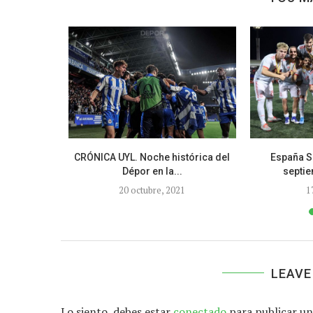
ocen a sus
CRÓNICA UYL. Noche histórica del
España S
Dépor en la...
septiem
7
20 octubre, 2021
1
LEAVE
Lo siento, debes estar
conectado
para publicar un