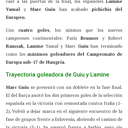
caer a las puertas de la final, los españoles
Lamine
Yamal
y
Marc Guiu
han acabado
pichichis del
Europeo
.
Con
cuatro goles
, los mismos que los nuevos
campeones continentales: Paris
Brunner
y Robert
Ramsak
,
Lamine
Yamal y Marc
Guiu
han terminado
como los
máximos goleadores del Campeonato de
Europa sub-17 de Hungría
.
Trayectoria goleadora de Guiu y Lamine
Marc Guiu
se presentó con un doblete en la fase final.
El del Barça anotó los dos primeros goles de la selección
española en la victoria con remontada contra Italia (1-
2). Volvió a dejar marca en el siguiente encuentro de la
fase de grupos frente a Eslovenia, abriendo el camino de
la victoria (3-1). Se reservó frente a Serbia, pero vio