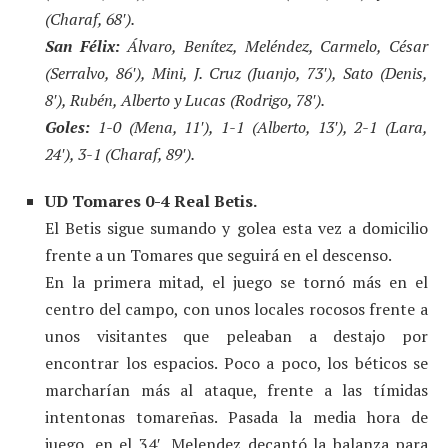
(Charaf, 68′).
San Félix:
Álvaro, Benítez, Meléndez, Carmelo, César
(Serralvo, 86′), Mini, J. Cruz (Juanjo, 73′), Sato (Denis,
8′), Rubén, Alberto y Lucas (Rodrigo, 78′).
Goles:
1-0 (Mena, 11′), 1-1 (Alberto, 13′), 2-1 (Lara,
24′), 3-1 (Charaf, 89′).
UD Tomares 0-4 Real Betis.
El Betis sigue sumando y golea esta vez a domicilio
frente a un Tomares que seguirá en el descenso.
En la primera mitad, el juego se tornó más en el
centro del campo, con unos locales rocosos frente a
unos visitantes que peleaban a destajo por
encontrar los espacios. Poco a poco, los béticos se
marcharían más al ataque, frente a las tímidas
intentonas tomareñas. Pasada la media hora de
juego, en el 34′, Melendez decantó la balanza para