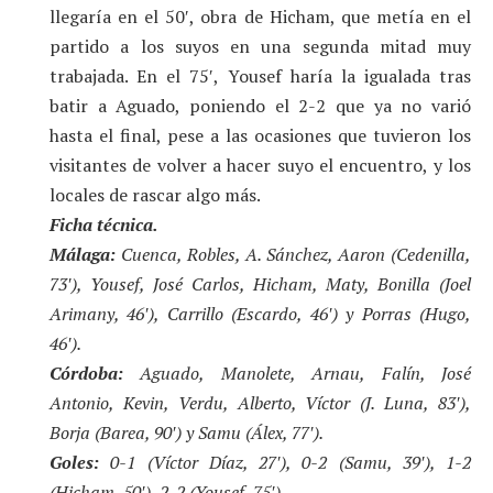
llegaría en el 50′, obra de Hicham, que metía en el
partido a los suyos en una segunda mitad muy
trabajada. En el 75′, Yousef haría la igualada tras
batir a Aguado, poniendo el 2-2 que ya no varió
hasta el final, pese a las ocasiones que tuvieron los
visitantes de volver a hacer suyo el encuentro, y los
locales de rascar algo más.
Ficha técnica.
Málaga:
Cuenca, Robles, A. Sánchez, Aaron (Cedenilla,
73′), Yousef, José Carlos, Hicham, Maty, Bonilla (Joel
Arimany, 46′), Carrillo (Escardo, 46′) y Porras (Hugo,
46′).
Córdoba:
Aguado, Manolete, Arnau, Falín, José
Antonio, Kevin, Verdu, Alberto, Víctor (J. Luna, 83′),
Borja (Barea, 90′) y Samu (Álex, 77′).
Goles:
0-1 (Víctor Díaz, 27′), 0-2 (Samu, 39′), 1-2
(Hicham, 50′), 2-2 (Yousef, 75′).