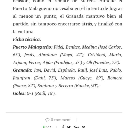
ocasión, como el remate de Marcos. Aunque el
Puerto Malagueño no cesaba en el intento de lograr
al menos un punto, el Granada mantuvo bien el
partido, sin tampoco encerrarse atrás, y finalizó con
la victoria.
Ficha técnica.
Puerto Malagueño:
Fidel, Benítez, Medina (José Carlos,
65′), Jesús, Abraham (Moya, 41′), Cristóbal, Mario,
Arjona, Ferrer, Aijón (Fradejas, 57′) y Oli (Fuentes, 73′).
Granada:
Javi, David, Espínola, Raúl, José Luis, Pablo,
Juanfran (Dani, 75′), Marcos (Gueye, 89′), Romero
(Ponce, 82′), Santana y Becerra (Butzke, 90′).
Goles:
0-1 (Raúl, 16′).
0 comment
0