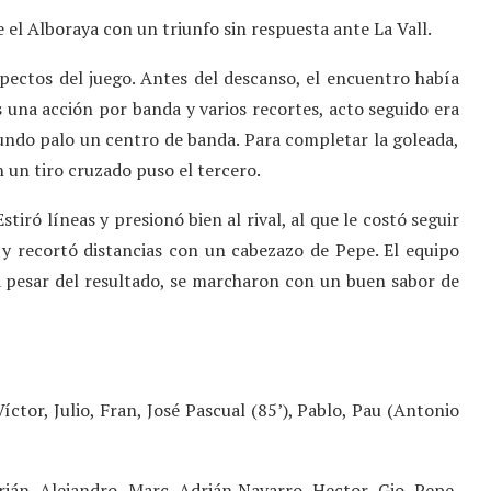
e el Alboraya con un triunfo sin respuesta ante La Vall.
spectos del juego. Antes del descanso, el encuentro había
 una acción por banda y varios recortes, acto seguido era
undo palo un centro de banda. Para completar la goleada,
 un tiro cruzado puso el tercero.
Estiró líneas y presionó bien al rival, al que le costó seguir
 y recortó distancias con un cabezazo de Pepe. El equipo
a pesar del resultado, se marcharon con un buen sabor de
Víctor, Julio, Fran, José Pascual (85’), Pablo, Pau (Antonio
rián, Alejandro, Marc, Adrián Navarro, Hector, Gio, Pepe,