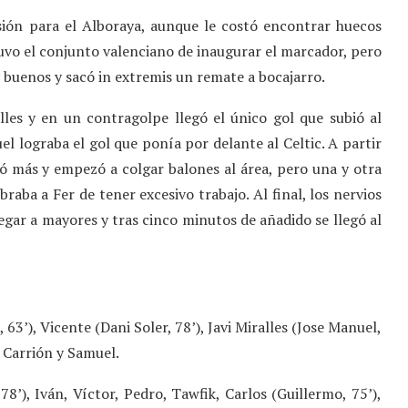
sión para el Alboraya, aunque le costó encontrar huecos
tuvo el conjunto valenciano de inaugurar el marcador, pero
y buenos y sacó in extremis un remate a bocajarro.
lles y en un contragolpe llegó el único gol que subió al
el lograba el gol que ponía por delante al Celtic. A partir
ó más y empezó a colgar balones al área, pero una y otra
braba a Fer de tener excesivo trabajo. Al final, los nervios
llegar a mayores y tras cinco minutos de añadido se llegó al
63’), Vicente (Dani Soler, 78’), Javi Miralles (Jose Manuel,
, Carrión y Samuel.
8’), Iván, Víctor, Pedro, Tawfik, Carlos (Guillermo, 75’),