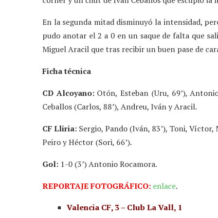
En la segunda mitad disminuyó la intensidad, pero
pudo anotar el 2 a 0 en un saque de falta que sal
Miguel Aracil que tras recibir un buen pase de ca
Ficha técnica
CD Alcoyano:
Otón, Esteban (Uru, 69’), Antonio 
Ceballos (Carlos, 88’), Andreu, Iván y Aracil.
CF Lliria:
Sergio, Pando (Iván, 83’), Toni, Víctor, 
Peiro y Héctor (Sori, 66’).
Gol:
1-0 (3’) Antonio Rocamora.
REPORTAJE FOTOGRÁFICO:
enlace
.
Valencia CF, 3 – Club La Vall, 1