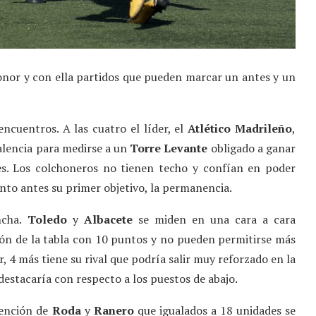
Honor y con ella partidos que pueden marcar un antes y un
ncuentros. A las cuatro el líder, el
Atlético
Madrileño
,
Valencia para medirse a un
Torre Levante
obligado a ganar
es. Los colchoneros no tienen techo y confían en poder
anto antes su primer objetivo, la permanencia.
ncha.
Toledo
y
Albacete
se miden en una cara a cara
lón de la tabla con 10 puntos y no pueden permitirse más
, 4 más tiene su rival que podría salir muy reforzado en la
e destacaría con respecto a los puestos de abajo.
tención de
Roda
y
Ranero
que igualados a 18 unidades se