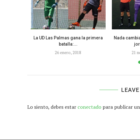
rancan con
La UD Las Palmas gana la primera
Nada cambia
.
batalla:...
jor
26 enero, 2018
21 n
LEAVE
Lo siento, debes estar
conectado
para publicar un