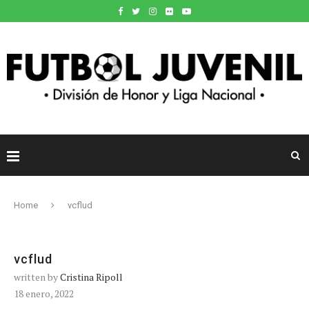
Home
vcflud
vcflud
written by
Cristina Ripoll
18 enero, 2022