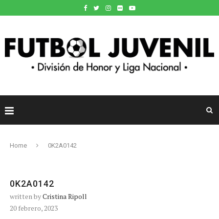
Home
0K2A0142
0K2A0142
written by
Cristina Ripoll
20 febrero, 2023