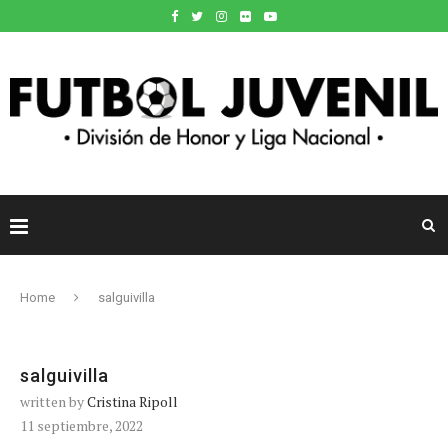
Home
salguivilla
salguivilla
written by
Cristina Ripoll
11 septiembre, 2022