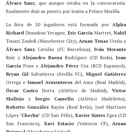
Álvaro Sanz
, que aunque estaba en la convocatoria
finalmente dejó su puesto por lesión a Pelayo Morilla.
La lista de 20 jugadores está formada por
Alpha
Richard
Diounkou Yecagne,
Eric García
Martret,
Nabil
Touazi Zoubdi (Manchester City),
Arnau Tenas
Ureña y
Álvaro Sanz
Catalán (FC Barcelona),
Iván Morante
Ruiz y
Alejandro Baena
Rodríguez (CD Roda),
Joan
García
Pons y
Alejandro Pérez
Cea (RCD Espanyol),
Bryan Gil
Salvatierra (Sevilla FC),
Miguel Gutiérrez
Ortega e
Ismael Armenteros
del Amo (Real Madrid),
Óscar Castro
Dorta (Atlético de Madrid),
Víctor
Mollejo
y
Sergio Camello
(Atlético Madrileño),
Roberto González
Bayón (Real Betis), José Martínez
López ‘
Chechu’
(CD San Félix),
Xavier Sintes
Egea (CD
San Francisco),
Xavi Estacio
(Valencia CF),
Arnau
Puigmal
(Manchester United).