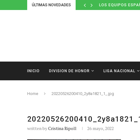
ÚLTIMAS NOVEDADES
LOS EQUIPOS ESPA
INICIO
DIVISION DE HONOR
LIGA NACIONAL
Home
20220526200410_2y8a1821_1_.jpg
20220526200410_2y8a1821_1
written by
Cristina Ripoll
26 mayo, 2022