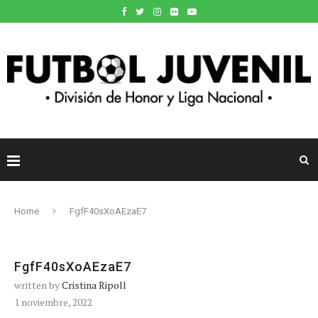
Home
FgfF40sXoAEzaE7
FgfF40sXoAEzaE7
written by
Cristina Ripoll
1 noviembre, 2022