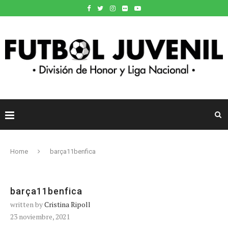
Home
barça11benfica
barça11benfica
written by
Cristina Ripoll
23 noviembre, 2021