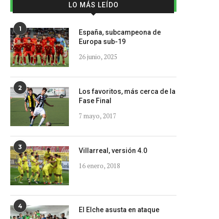
LO MÁS LEÍDO
1
España, subcampeona de
Europa sub-19
26 junio, 2025
2
Los favoritos, más cerca de la
Fase Final
7 mayo, 2017
3
Villarreal, versión 4.0
16 enero, 2018
4
El Elche asusta en ataque