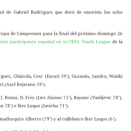
gol de Gabriel Rodríguez que dotó de emoción los ocho
la Copa de Campeones para la final del próximo domingo 26
into participante español en la UEFA Youth League
de la
íguez, Olaizola, Cesc (Escuri 59’), Guzmán, Jandro, Woiski
ci (Axel Bejarano 59’).
J. Boñar, D. Frey (Javi Alonso 71’), Rayane (Vasiljevic 78’),
 78’) e Iker Luque (Javichu 71’).
llorquín Alberto (79’) y al rojiblanco Iker Luque (6’).