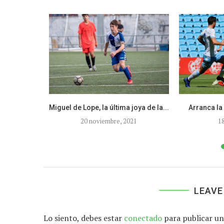
aragoza se
Miguel de Lope, la última joya de la...
Arranca la
.
20 noviembre, 2021
1
LEAVE
Lo siento, debes estar
conectado
para publicar un