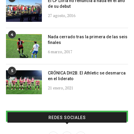
El CF Llíria no renuncia a nada en el año
de su debut
27 agosto, 2016
4
Nada cerrado tras la primera de las seis
finales
6 marzo, 2017
5
CRÓNICA DH2B. El Athletic se desmarca
en el liderato
21 enero, 2021
REDES SOCIALES