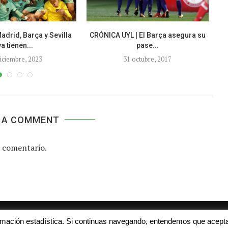
Madrid, Barça y Sevilla
CRÓNICA UYL | El Barça asegura su
ya tienen...
pase...
diciembre, 2023
31 octubre, 2017
 A COMMENT
 comentario.
Aviso legal
Contacto
Colabora con nosotros
ormación estadística. Si continuas navegando, entendemos que acepta