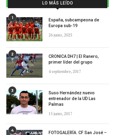
LO MÁS LEÍDO
1
España, subcampeona de
Europa sub-19
26 junio, 2025
2
CRONICA DH7 | El Ranero,
primer líder del grupo
4 septiembre, 2017
3
Suso Hernández nuevo
entrenador de la UD Las
Palmas
15 junio, 2017
4
FOTOGALERÍA. CF San José –