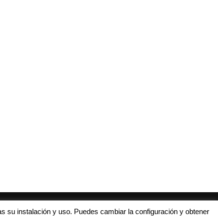
Atleti y Sevilla, en busca de los
Arranca la Youth League para
cuartos...
equipos españoles
21 febrero, 2017
13 septiembre, 2016
s su instalación y uso. Puedes cambiar la configuración y obtener