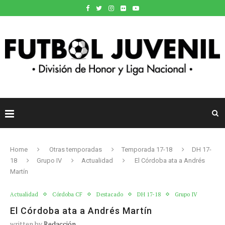
Home
Otras temporadas
Temporada 17-18
DH 17-
18
Grupo IV
Actualidad
El Córdoba ata a Andrés
Martín
Actualidad
Córdoba CF
Destacado
DH 17-18
Grupo IV
El Córdoba ata a Andrés Martín
written by
Redacción