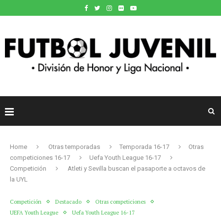
Home
Otras temporadas
Temporada 16-17
Otras
competiciones 16-17
Uefa Youth League 16-17
Competición
Atleti y Sevilla buscan el pasaporte a octavos de
la UYL
Competición
Destacado
Otras competiciones
UEFA Youth League
Uefa Youth League 16-17