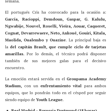
semana.
El portugués Cris ha convocado para la ocasión a:
García, Racioppi, Demdoun, Gaspar, G. Kalulu,
Ngwabije, Nouvel, Roselli, Vieira, Aouar, Caqueret,
Cognat, Devarrewaere, Neto, Ankoué, Gouiri, Kitala,
Maolida, Oualembo y Ouazine
. La principal baja es
la
del capitán Brault, que cumple ciclo de tarjetas
amarillas.
Por lo demás, el técnico podrá disponer
también de sus mejores galas para el decisivo
encuentro.
La emoción estará servida en el
Groupama Academy
Stadium,
con un
enfrentamiento vital
para ambos
equipos, que lo pondrán todo en el césped por seguir
siendo equipo de
Youth League.
Real Madrid – Borussia Dortmund (18 horas)