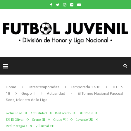
Home
Otras temporadas
Temporada 17-18
DH 17-
18
Grupo III
Actualidad
El Torneo Nacional Pascual
Sanz, telonero de la Liga
Actualidad
Actualidad
Destacado
DH 17-18
EM El Olivar
Grupo III
Grupo VII
Levante UD
Real Zaragoza
Villarreal CF