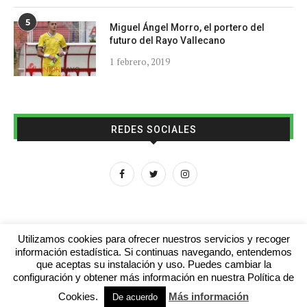
5
Miguel Ángel Morro, el portero del
futuro del Rayo Vallecano
1 febrero, 2019
REDES SOCIALES
Utilizamos cookies para ofrecer nuestros servicios y recoger
información estadística. Si continuas navegando, entendemos
que aceptas su instalación y uso. Puedes cambiar la
Aviso legal
Contacto
Colabora con nosotros
configuración y obtener más información en nuestra Política de
Cookies.
Más información
© 2016 - futboljuvenil.es
De acuerdo