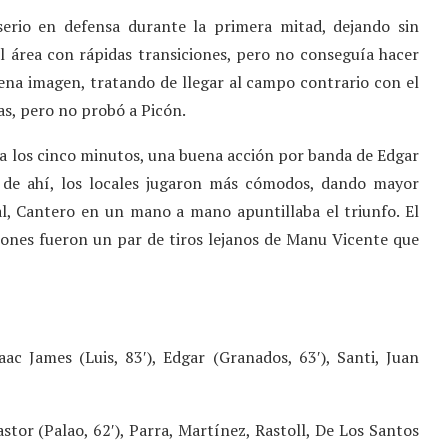
serio en defensa durante la primera mitad, dejando sin
al área con rápidas transiciones, pero no conseguía hacer
uena imagen, tratando de llegar al campo contrario con el
as, pero no probó a Picón.
 a los cinco minutos, una buena acción por banda de Edgar
r de ahí, los locales jugaron más cómodos, dando mayor
al, Cantero en un mano a mano apuntillaba el triunfo. El
iones fueron un par de tiros lejanos de Manu Vicente que
aac James (Luis, 83′), Edgar (Granados, 63′), Santi, Juan
astor (Palao, 62′), Parra, Martínez, Rastoll, De Los Santos