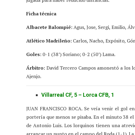
jugada para haber reducido distancias.
Ficha técnica
Albacete Balompié:
Agus, Jose, Sergi, Emilio, Á
Atlético Madrileño:
Carlos, Nacho, Expósito, Gó
Goles:
0-1 (38’) Soriano; 0-2 (50’) Lama.
Árbitro:
David Tercero Campos amonestó a los loca
Ajenjo.
Villarreal CF, 5 – Lorca CFB, 1
JUAN FRANCISCO ROCA. Se veía venir el gol en el 
portería que menos se pisaba. En el minuto 38 el
de Antonio Luis. Los lorquinos tienen una atrevi
arrancar un punto en el campo del Roda (1-1). La 