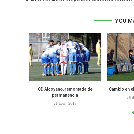
YOU M
ano – CF La
CD Alcoyano, remontada de
Cambio en el
permanencia
10 
020
21 abril, 2018