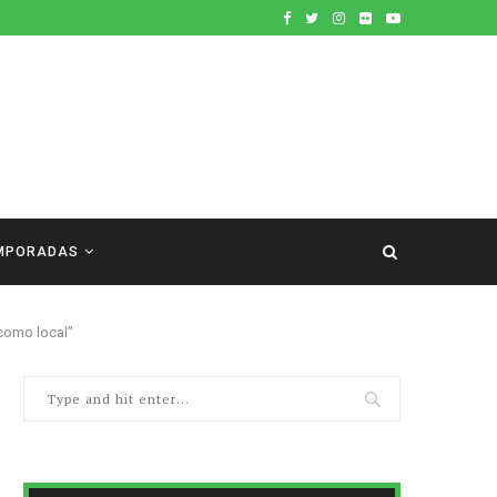
MPORADAS
 como local”