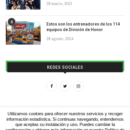
28 marzo, 2025
5
Estos son los entrenadores de los 114
equipos de División de Honor
28 agosto, 2024
REDES SOCIALES
Utilizamos cookies para ofrecer nuestros servicios y recoger
información estadística. Si continuas navegando, entendemos
que aceptas su instalación y uso. Puedes cambiar la
Aviso legal
Contacto
Colabora con nosotros
configuración y obtener más información en nuestra Política de