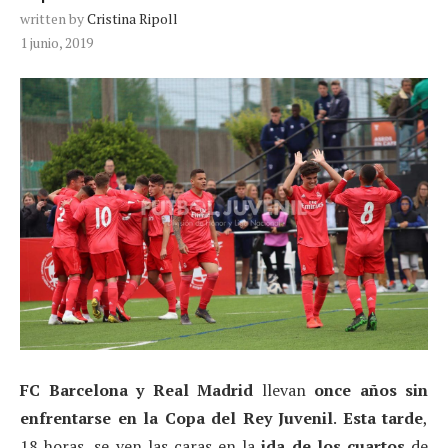
written by
Cristina Ripoll
1 junio, 2019
FC Barcelona
y Real Madrid
llevan
once años sin
enfrentarse en la Copa del Rey Juvenil
.
Esta tarde
,
18 horas, se ven las caras en la
ida de los cuartos
de