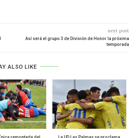
next post
l
Así será el grupo 3 de División de Honor la próxima
temporada
AY ALSO LIKE
Épica remontada del
La UD Las Palmas se proclama
C