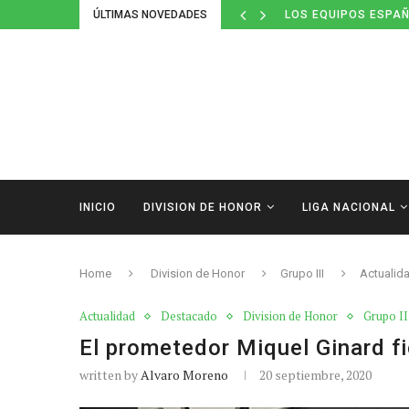
ÚLTIMAS NOVEDADES
LOS EQUIPOS ESPAÑ
INICIO
DIVISION DE HONOR
LIGA NACIONAL
Home
Division de Honor
Grupo III
Actualid
Actualidad
Destacado
Division de Honor
Grupo II
El prometedor Miquel Ginard fi
written by
Alvaro Moreno
20 septiembre, 2020