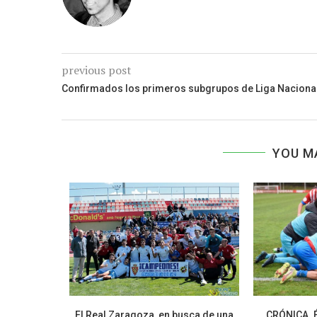
previous post
Confirmados los primeros subgrupos de Liga Naciona
YOU M
ir liándola
El Real Zaragoza, en busca de una
CRÓNICA. 