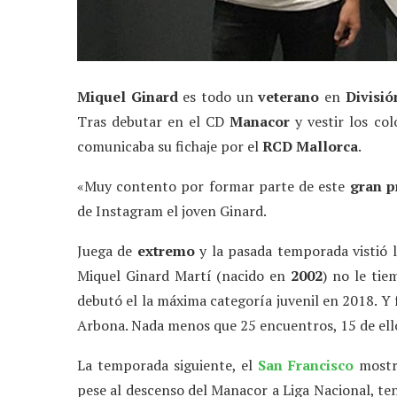
Miquel Ginard
es todo un
veterano
en
Divisi
Tras debutar en el CD
Manacor
y vestir los col
comunicaba su fichaje por el
RCD Mallorca
.
«Muy contento por formar parte de este
gran p
de Instagram el joven Ginard.
Juega de
extremo
y la pasada temporada vistió l
Miquel Ginard Martí (nacido en
2002
) no le tie
debutó el la máxima categoría juvenil en 2018. Y 
Arbona. Nada menos que 25 encuentros, 15 de ellos
La temporada siguiente, el
San Francisco
mostró
pese al descenso del Manacor a Liga Nacional, te