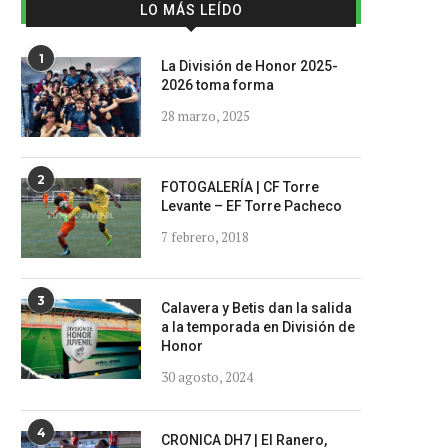
LO MÁS LEÍDO
1
La División de Honor 2025-
2026 toma forma
28 marzo, 2025
2
FOTOGALERÍA | CF Torre
Levante – EF Torre Pacheco
7 febrero, 2018
3
Calavera y Betis dan la salida
a la temporada en División de
Honor
30 agosto, 2024
4
CRONICA DH7 | El Ranero,