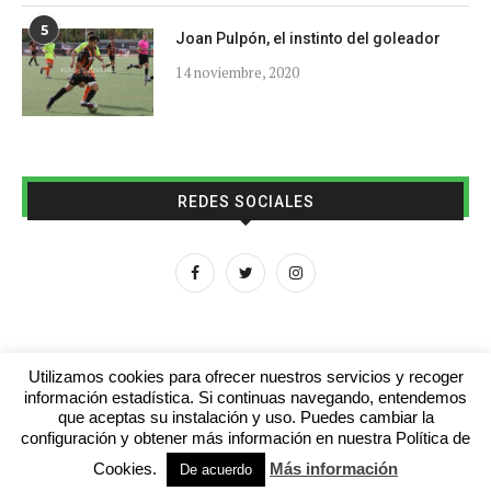
5
Joan Pulpón, el instinto del goleador
14 noviembre, 2020
REDES SOCIALES
Utilizamos cookies para ofrecer nuestros servicios y recoger
información estadística. Si continuas navegando, entendemos
que aceptas su instalación y uso. Puedes cambiar la
Aviso legal
Contacto
Colabora con nosotros
configuración y obtener más información en nuestra Política de
Cookies.
Más información
© 2016 - futboljuvenil.es
De acuerdo