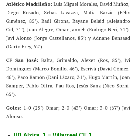
Atlético Madrileño:
Luis Miguel Morales, David Muñoz,
Diego Rosado, Sebas Lavazza, Matia Barzic (Félix
Giménez, 85’), Raúl Girona, Rayane Belaid (Alejandro
Cid, 71’), Juan Alegre, Omar Janneh (Rodrigo Neri, 71’),
Javi Alonso (Jorge Castellanos, 85’) y Adnane Bensaad
(Darío Frey, 62’).
CF San José:
Balta, Grimaldo, Alexet (Ros, 85’), Ivi
Domínguez (Marco Bonillo, 46’), Escrivà (David Gómez,
46’), Paco Ramón (Dani Lázaro, 31’), Hugo Martín, Joan
Samper, Pablo Oltra, Pau Ros, Jesús Sanz (Nico Sorni,
65’).
Goles:
1-0 (25’) Omar; 2-0 (43’) Omar; 3-0 (67’) Javi
Alonso.
UD Alzira, 1 – Villarreal CF, 1