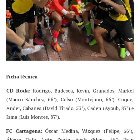
Ficha técnica
CD Roda:
Rodrigo, Budesca, Kevin, Granados, Markel
(Mauro Sánchez, 66’), Celso (Montejano, 66’), Cuque,
Ander, Cabanes (David Tirado, 53’), Caden (Ayoub, 87’) e
Isma (Luis Montes, 87’).
FC Cartagena:
Óscar Medina, Vázquez (Felipe, 66’),
Álvaro, Rafa, Aritz, Espín, Ayala (Meca, 46’), Fran