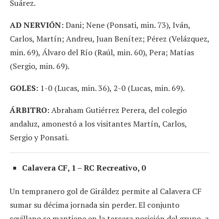
Suárez.
AD NERVIÓN:
Dani; Nene (Ponsati, min. 73), Iván,
Carlos, Martín; Andreu, Juan Benítez; Pérez (Velázquez,
min. 69), Álvaro del Río (Raúl, min. 60), Pera; Matías
(Sergio, min. 69).
GOLES:
1-0 (Lucas, min. 36), 2-0 (Lucas, min. 69).
ÁRBITRO:
Abraham Gutiérrez Perera, del colegio
andaluz, amonestó a los visitantes Martín, Carlos,
Sergio y Ponsati.
Calavera CF, 1 – RC Recreativo, 0
Un tempranero gol de Giráldez permite al Calavera CF
sumar su décima jornada sin perder. El conjunto
sevillano se mantiene en la tercera posición del grupo, a