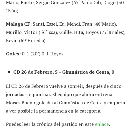
Mario, Eneko, Sergio Gonzalez (67´Pablo Gil), Diogo (30
´Iván).
Málaga CF:
Santi, Essel, Eu, Mehdi, Fran (46´Mario),
Murillo, Victor (56´Issa), Guille, Hita, Hoyos (77´Briales),
Kevin (69´Heredia).
Goles:
0-1 (20’) 0-1 Hoyos.
CD 26 de Febrero, 5 – Gimnástica de Ceuta, 0
El CD 26 de Febrero vuelve a sonreír, después de cinco
jornadas sin puntuar. El equipo que ahora entrena
Moisés Bueno goleaba al Gimnástica de Ceuta y empieza
a ver posible la permanencia en la categoría.
Puedes leer la crónica del partido en este
enlace
.